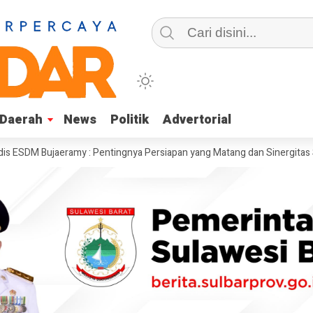
Daerah
Daerah
News
News
Politik
Politik
Advertorial
Advertorial
 Bujaeramy : Pentingnya Persiapan yang Matang dan Sinergitas Sukseska