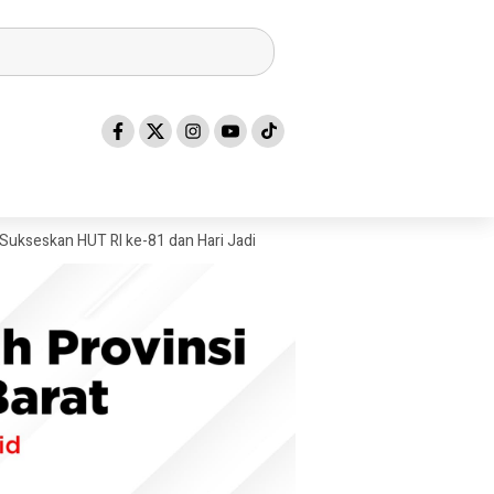
n HUT RI ke-81 dan Hari Jadi Sulawesi Barat ke-22
Mandar Silat Aca