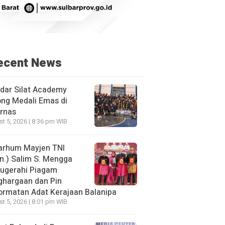
ecent News
dar Silat Academy
ng Medali Emas di
rnas
t 5, 2026 | 8:36 pm WIB
arhum Mayjen TNI
n.) Salim S. Mengga
nugerahi Piagam
ghargaan dan Pin
rmatan Adat Kerajaan Balanipa
t 5, 2026 | 8:01 pm WIB