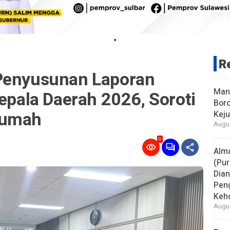
"
R
Penyusunan Laporan
Man
Kepala Daerah 2026, Soroti
Boro
Rumah
Keju
Augus
0
Alm
(Pur
Dia
Pen
Keho
Augus