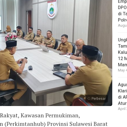
Empa
DPO
di 
Pol
Augus
Ungk
Tamb
Kalu
12 M
Mam
May 4
Agus
Klar
di 
Perbesar
Atu
April
Rakyat, Kawasan Permukiman,
 (Perkimtanhub) Provinsi Sulawesi Barat