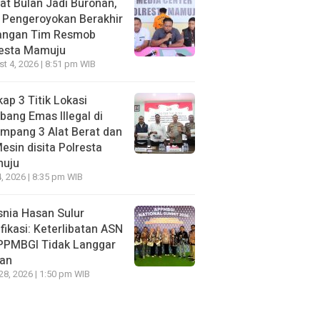
t Bulan Jadi Buronan,
 Pengeroyokan Berakhir
Tangan Tim Resmob
resta Mamuju
t 4, 2026 | 8:51 pm WIB
ap 3 Titik Lokasi
ang Emas Illegal di
mpang 3 Alat Berat dan
esin disita Polresta
uju
, 2026 | 8:35 pm WIB
nia Hasan Sulur
ifikasi: Keterlibatan ASN
APPMBGI Tidak Langgar
ran
 28, 2026 | 1:50 pm WIB