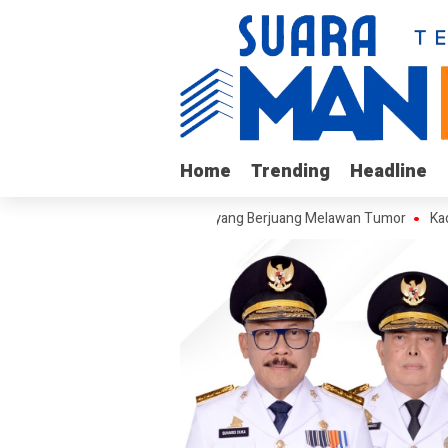
Home
Home
Trending
Trending
Headline
Headline
jungi Arif, Remaja Kalukku yang Berjuang Melawan Tumor
Kadis ESDM