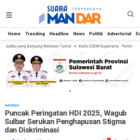
Home
Home
Trending
Trending
Headline
Headline
News
News
Politik
Politik
Advertorial
Advertorial
D
D
a Kalukku yang Berjuang Melawan Tumor
Kadis ESDM Bujaeramy : Pentingnya P
"
DAERAH
Puncak Peringatan HDI 2025, Wagub
Sulbar Serukan Penghapusan Stigma
dan Diskriminasi