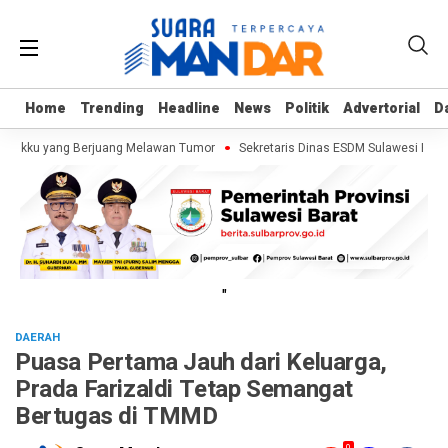
Home
Home
Trending
Trending
Headline
Headline
News
News
Politik
Politik
Advertorial
Advertorial
D
D
alukku yang Berjuang Melawan Tumor
Sekretaris Dinas ESDM Sulawesi Barat
"
DAERAH
Puasa Pertama Jauh dari Keluarga,
Prada Farizaldi Tetap Semangat
Bertugas di TMMD