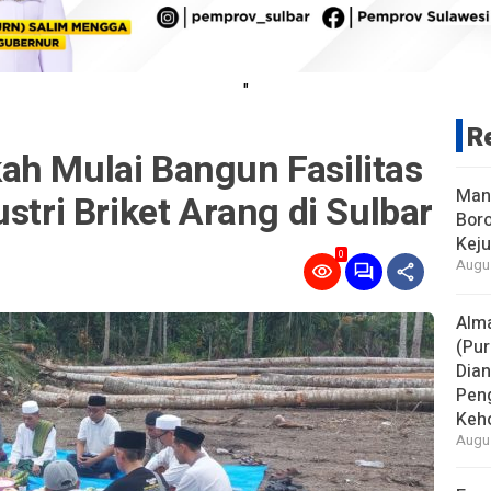
"
R
ah Mulai Bangun Fasilitas
Man
stri Briket Arang di Sulbar
Boro
Keju
0
Augus
Alm
(Pur
Dia
Pen
Keho
Augus