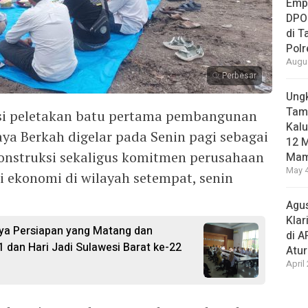
Empa
DPO
di 
Pol
Augus
Perbesar
Ungk
Tamb
 peletakan batu pertama pembangunan
Kalu
Jaya Berkah digelar pada Senin pagi sebagai
12 M
onstruksi sekaligus komitmen perusahaan
Mam
May 4
 ekonomi di wilayah setempat, senin
Agus
Klar
ya Persiapan yang Matang dan
di 
1 dan Hari Jadi Sulawesi Barat ke-22
Atu
April