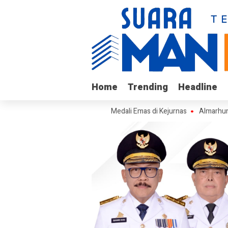
Home
Home
Trending
Trending
Headline
Headline
r Silat Academy Borong Medali Emas di Kejurnas
Almarhum Mayjen T