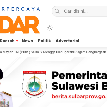
Daerah
Daerah
News
News
Politik
Politik
Advertorial
Advertorial
NI (Purn.) Salim S. Mengga Dianugerahi Piagam Penghargaan dan Pin Ke