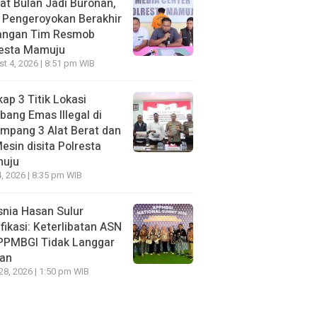
t Bulan Jadi Buronan,
 Pengeroyokan Berakhir
Tangan Tim Resmob
resta Mamuju
t 4, 2026 | 8:51 pm WIB
ap 3 Titik Lokasi
ang Emas Illegal di
mpang 3 Alat Berat dan
esin disita Polresta
uju
, 2026 | 8:35 pm WIB
nia Hasan Sulur
ifikasi: Keterlibatan ASN
APPMBGI Tidak Langgar
ran
 28, 2026 | 1:50 pm WIB