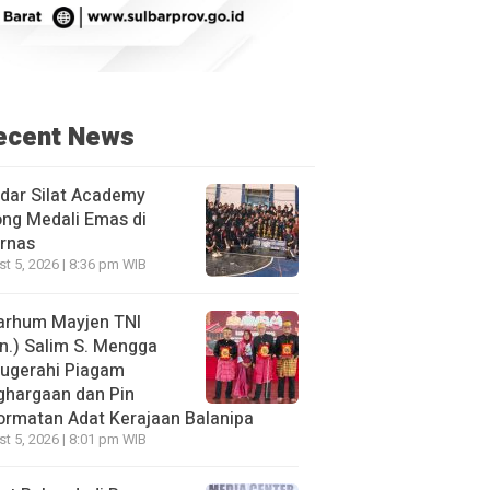
ecent News
dar Silat Academy
ng Medali Emas di
rnas
t 5, 2026 | 8:36 pm WIB
arhum Mayjen TNI
n.) Salim S. Mengga
nugerahi Piagam
ghargaan dan Pin
rmatan Adat Kerajaan Balanipa
t 5, 2026 | 8:01 pm WIB