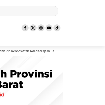
hormatan Adat Kerajaan Balanipa
Gubernur SDK Dikukuhkan dan Teri