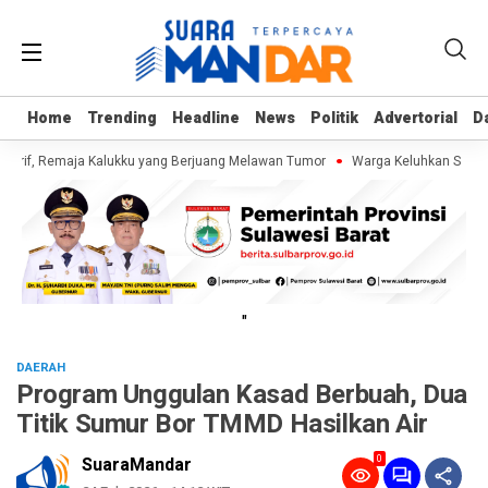
Home
Home
Trending
Trending
Headline
Headline
News
News
Politik
Politik
Advertorial
Advertorial
D
D
 Arif, Remaja Kalukku yang Berjuang Melawan Tumor
Warga Keluhkan Sampah
"
DAERAH
Program Unggulan Kasad Berbuah, Dua
Titik Sumur Bor TMMD Hasilkan Air
0
SuaraMandar