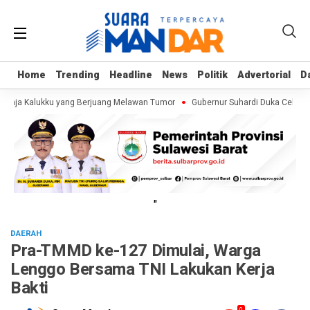
Home
Home
Trending
Trending
Headline
Headline
News
News
Politik
Politik
Advertorial
Advertorial
D
D
maja Kalukku yang Berjuang Melawan Tumor
Gubernur Suhardi Duka Cek Pers
"
DAERAH
Pra-TMMD ke-127 Dimulai, Warga
Lenggo Bersama TNI Lakukan Kerja
Bakti