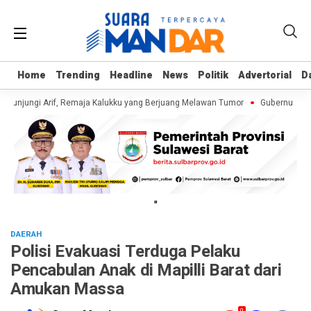
Home
Home
Trending
Trending
Headline
Headline
News
News
Politik
Politik
Advertorial
Advertorial
D
D
 Kunjungi Arif, Remaja Kalukku yang Berjuang Melawan Tumor
Gubernur Suha
"
DAERAH
Polisi Evakuasi Terduga Pelaku
Pencabulan Anak di Mapilli Barat dari
Amukan Massa