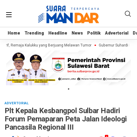
Home
Home
Trending
Trending
Headline
Headline
News
News
Politik
Politik
Advertorial
Advertorial
D
D
Arif, Remaja Kalukku yang Berjuang Melawan Tumor
Gubernur Suhardi Duka 
"
ADVERTORIAL
Plt Kepala Kesbangpol Sulbar Hadiri
Forum Pemaparan Peta Jalan Ideologi
Pancasila Regional III