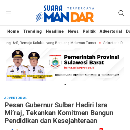
Home
Home
Trending
Trending
Headline
Headline
News
News
Politik
Politik
Advertorial
Advertorial
D
D
jungi Arif, Remaja Kalukku yang Berjuang Melawan Tumor
Sekretaris Dinas 
"
ADVERTORIAL
Pesan Gubernur Sulbar Hadiri Isra
Mi’raj, Tekankan Komitmen Bangun
Pendidikan dan Kesejahteraan