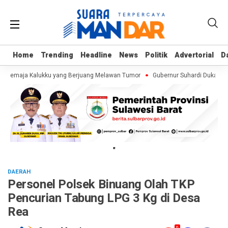
Home
Home
Trending
Trending
Headline
Headline
News
News
Politik
Politik
Advertorial
Advertorial
D
D
f, Remaja Kalukku yang Berjuang Melawan Tumor
Gubernur Suhardi Duka Cek 
"
DAERAH
Personel Polsek Binuang Olah TKP
Pencurian Tabung LPG 3 Kg di Desa
Rea