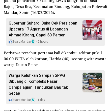
pidana pencurian 70 tabung LPG 3 kilogram di Dusun
Bajoe, Desa Rea, Kecamatan Binuang, Kabupaten Polewali
Mandar, Senin (16/02/2026).
Gubernur Suhardi Duka Cek Persiapan
Upacara 17 Agustus di Lapangan
Ahmad Kirang, Capai 80 Persen
SuaraMandar
2 hours
Peristiwa tersebut pertama kali diketahui sekitar pukul
06.00 WITA oleh korban, Harbia (40), seorang wiraswasta
warga Dusun Bajoe.
Warga Keluhkan Sampah SPPG
Dibuang di Kompleks Pasar
Campalagian, Timbulkan Bau tak
Sedap
SuaraMandar
1 day
Saat itu korban hendak membuka pintu depan rumahnya,