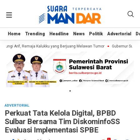
Home
Home
Trending
Trending
Headline
Headline
News
News
Politik
Politik
Advertorial
Advertorial
D
D
jungi Arif, Remaja Kalukku yang Berjuang Melawan Tumor
Gubernur Suhardi 
"
ADVERTORIAL
Perkuat Tata Kelola Digital, BPBD
Sulbar Bersama Tim DiskominfoSS
Evaluasi Implementasi SPBE