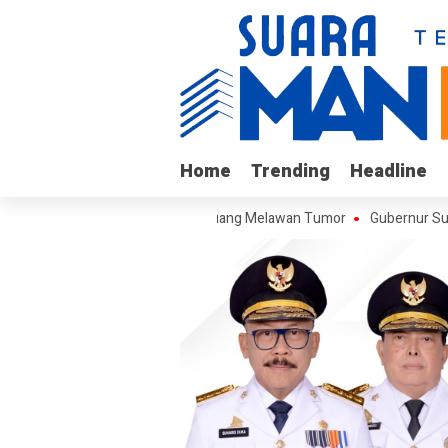
Home
Home
Trending
Trending
Headline
Headline
f, Remaja Kalukku yang Berjuang Melawan Tumor
Gubernur Suhardi Du