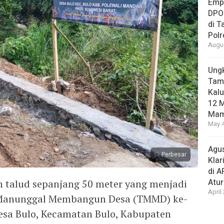
Empa
DPO
di 
Pol
Augus
Ungk
Tamb
Kalu
12 M
Mam
May 4
Agus
Perbesar
Klar
di 
Atu
n talud sepanjang 50 meter yang menjadi
April
NI Manunggal Membangun Desa (TMMD) ke-
esa Bulo, Kecamatan Bulo, Kabupaten