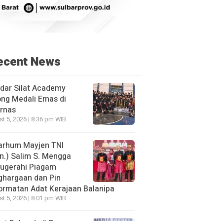
ecent News
dar Silat Academy
ng Medali Emas di
rnas
t 5, 2026 | 8:36 pm WIB
arhum Mayjen TNI
n.) Salim S. Mengga
nugerahi Piagam
ghargaan dan Pin
rmatan Adat Kerajaan Balanipa
t 5, 2026 | 8:01 pm WIB