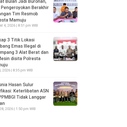
t Bulan Jadi Buronan,
 Pengeroyokan Berakhir
Tangan Tim Resmob
resta Mamuju
t 4, 2026 | 8:51 pm WIB
ap 3 Titik Lokasi
ang Emas Illegal di
mpang 3 Alat Berat dan
esin disita Polresta
uju
, 2026 | 8:35 pm WIB
nia Hasan Sulur
ifikasi: Keterlibatan ASN
APPMBGI Tidak Langgar
ran
 28, 2026 | 1:50 pm WIB