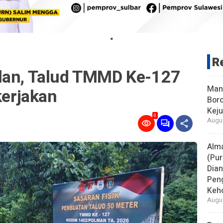
"
R
lan, Talud TMMD Ke-127
Man
kerjakan
Boro
Keju
0
Augus
Alm
(Pur
Dia
Pen
Keho
Augus