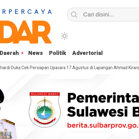
Daerah
Daerah
News
News
Politik
Politik
Advertorial
Advertorial
ka Cek Persiapan Upacara 17 Agustus di Lapangan Ahmad Kirang, Capai 