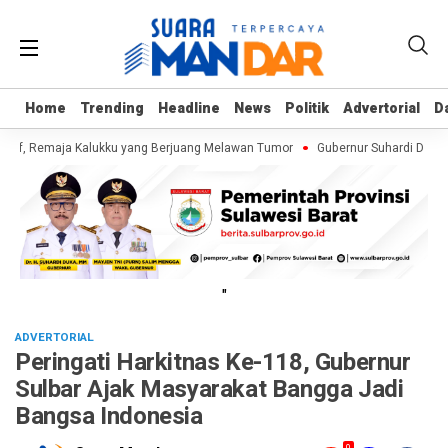
Home
Home
Trending
Trending
Headline
Headline
News
News
Politik
Politik
Advertorial
Advertorial
D
D
rif, Remaja Kalukku yang Berjuang Melawan Tumor
Gubernur Suhardi Duka C
"
ADVERTORIAL
Peringati Harkitnas Ke-118, Gubernur
Sulbar Ajak Masyarakat Bangga Jadi
Bangsa Indonesia