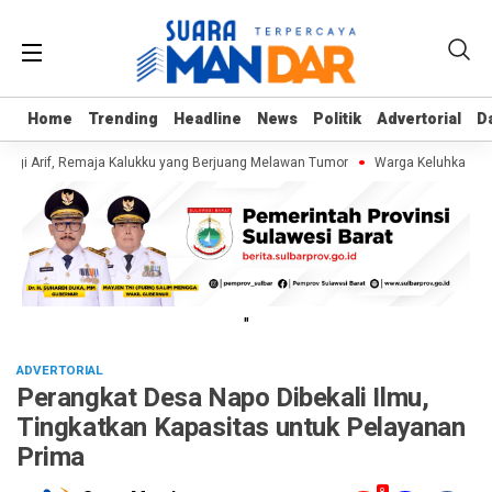
Home
Home
Trending
Trending
Headline
Headline
News
News
Politik
Politik
Advertorial
Advertorial
D
D
gi Arif, Remaja Kalukku yang Berjuang Melawan Tumor
Warga Keluhkan Samp
"
ADVERTORIAL
Perangkat Desa Napo Dibekali Ilmu,
Tingkatkan Kapasitas untuk Pelayanan
Prima