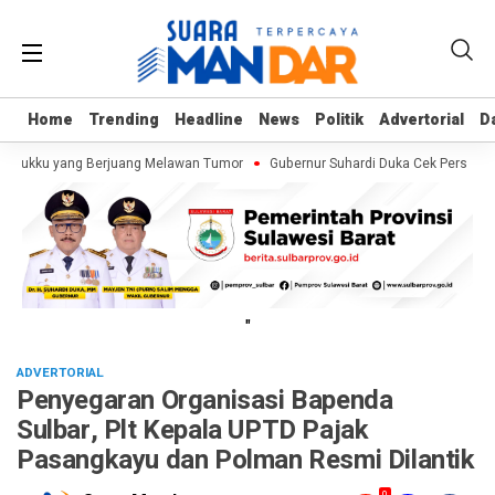
Home
Home
Trending
Trending
Headline
Headline
News
News
Politik
Politik
Advertorial
Advertorial
D
D
Kalukku yang Berjuang Melawan Tumor
Gubernur Suhardi Duka Cek Persiapan
"
ADVERTORIAL
Penyegaran Organisasi Bapenda
Sulbar, Plt Kepala UPTD Pajak
Pasangkayu dan Polman Resmi Dilantik