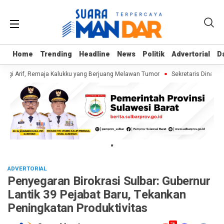
Home
Home
Trending
Trending
Headline
Headline
News
News
Politik
Politik
Advertorial
Advertorial
D
D
ngi Arif, Remaja Kalukku yang Berjuang Melawan Tumor
Sekretaris Dinas ES
"
ADVERTORIAL
Penyegaran Birokrasi Sulbar: Gubernur
Lantik 39 Pejabat Baru, Tekankan
Peningkatan Produktivitas