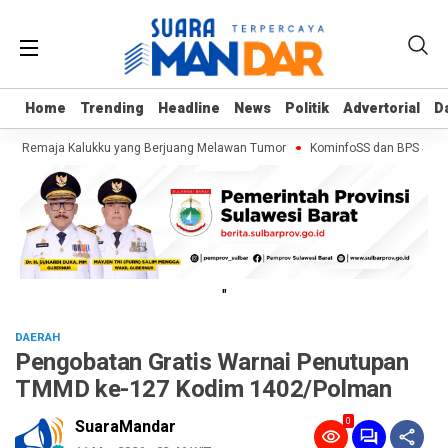
Home
Home
Trending
Trending
Headline
Headline
News
News
Politik
Politik
Advertorial
Advertorial
D
D
if, Remaja Kalukku yang Berjuang Melawan Tumor
KominfoSS dan BPS Sulbar
"
DAERAH
Pengobatan Gratis Warnai Penutupan
TMMD ke-127 Kodim 1402/Polman
0
SuaraMandar