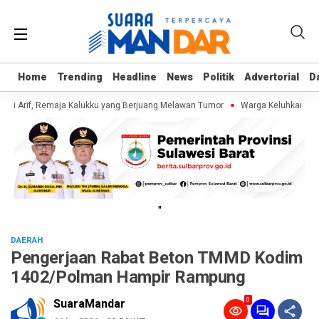
Home
Home
Trending
Trending
Headline
Headline
News
News
Politik
Politik
Advertorial
Advertorial
D
D
gi Arif, Remaja Kalukku yang Berjuang Melawan Tumor
Warga Keluhkan Samp
"
DAERAH
Pengerjaan Rabat Beton TMMD Kodim
1402/Polman Hampir Rampung
0
SuaraMandar