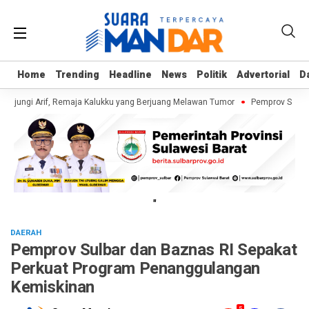
Home
Home
Trending
Trending
Headline
Headline
News
News
Politik
Politik
Advertorial
Advertorial
D
D
njungi Arif, Remaja Kalukku yang Berjuang Melawan Tumor
Pemprov Sulbar 
"
DAERAH
Pemprov Sulbar dan Baznas RI Sepakat
Perkuat Program Penanggulangan
Kemiskinan