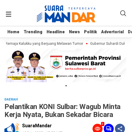
Home
Home
Trending
Trending
Headline
Headline
News
News
Politik
Politik
Advertorial
Advertorial
D
D
if, Remaja Kalukku yang Berjuang Melawan Tumor
Gubernur Suhardi Duka Cek
"
DAERAH
Pelantikan KONI Sulbar: Wagub Minta
Kerja Nyata, Bukan Sekadar Bicara
0
SuaraMandar