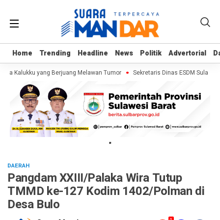
Home
Home
Trending
Trending
Headline
Headline
News
News
Politik
Politik
Advertorial
Advertorial
D
D
aja Kalukku yang Berjuang Melawan Tumor
Sekretaris Dinas ESDM Sulawesi 
"
DAERAH
Pangdam XXIII/Palaka Wira Tutup
TMMD ke-127 Kodim 1402/Polman di
Desa Bulo