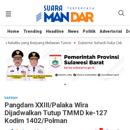
Home
Home
Trending
Trending
Headline
Headline
News
News
Politik
Politik
Advertorial
Advertorial
D
D
maja Kalukku yang Berjuang Melawan Tumor
Gubernur Suhardi Duka Cek Persi
"
DAERAH
Pangdam XXIII/Palaka Wira
Dijadwalkan Tutup TMMD ke-127
Kodim 1402/Polman