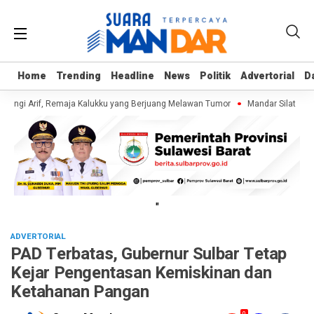
Home
Home
Trending
Trending
Headline
Headline
News
News
Politik
Politik
Advertorial
Advertorial
D
D
ungi Arif, Remaja Kalukku yang Berjuang Melawan Tumor
Mandar Silat Acad
"
ADVERTORIAL
PAD Terbatas, Gubernur Sulbar Tetap
Kejar Pengentasan Kemiskinan dan
Ketahanan Pangan