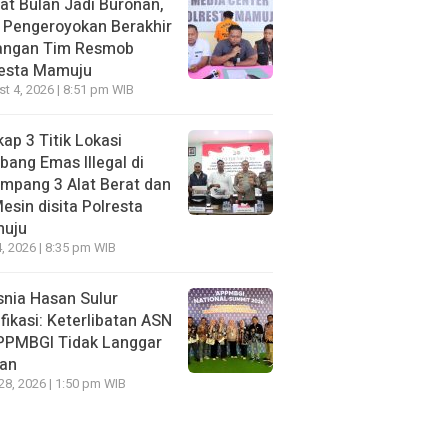
t Bulan Jadi Buronan,
 Pengeroyokan Berakhir
Tangan Tim Resmob
resta Mamuju
t 4, 2026 | 8:51 pm WIB
ap 3 Titik Lokasi
ang Emas Illegal di
mpang 3 Alat Berat dan
esin disita Polresta
uju
, 2026 | 8:35 pm WIB
nia Hasan Sulur
ifikasi: Keterlibatan ASN
APPMBGI Tidak Langgar
ran
 28, 2026 | 1:50 pm WIB