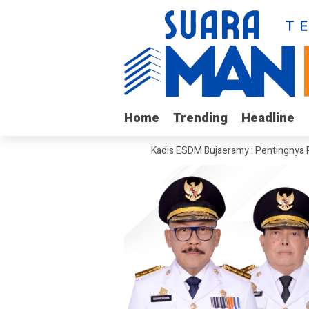
Home
Home
Trending
Trending
Headline
Headline
erjuang Melawan Tumor
Kadis ESDM Bujaeramy : Pentingnya Persiapan 