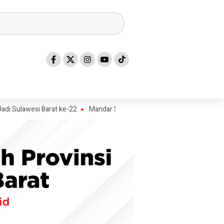
esi Barat ke-22
Mandar Silat Academy Borong Medali Emas di Kejurn