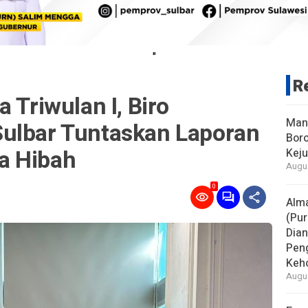
"
R
 Triwulan I, Biro
Man
ulbar Tuntaskan Laporan
Boro
a Hibah
Keju
Augus
0
Alm
(Pur
Dia
Pen
Keho
Augus