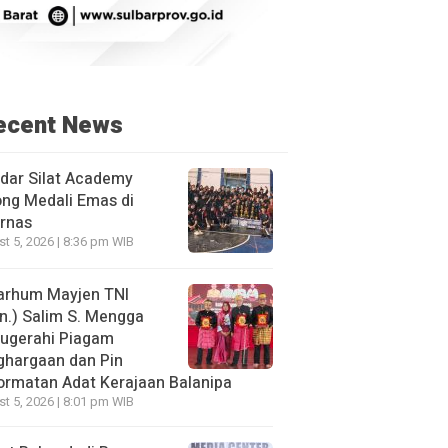
ecent News
dar Silat Academy
ng Medali Emas di
rnas
t 5, 2026 | 8:36 pm WIB
arhum Mayjen TNI
n.) Salim S. Mengga
nugerahi Piagam
ghargaan dan Pin
rmatan Adat Kerajaan Balanipa
t 5, 2026 | 8:01 pm WIB