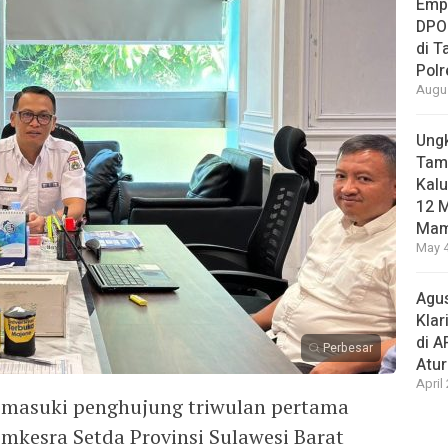
Empa
DPO
di 
Pol
Augus
Ungk
Tamb
Kalu
12 M
Mam
May 4
Agus
Klar
di 
Perbesar
Atu
April
masuki penghujung triwulan pertama
mkesra Setda Provinsi Sulawesi Barat