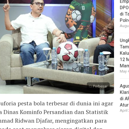
Empa
DPO
di 
Pol
Augus
Ungk
Tamb
Kalu
12 M
Mam
May 4
Agus
Perbesar
Klar
di 
ria pesta bola terbesar di dunia ini agar
Atu
a Dinas Kominfo Persandian dan Statistik
April
mmad Ridwan Djafar, mengingatkan para