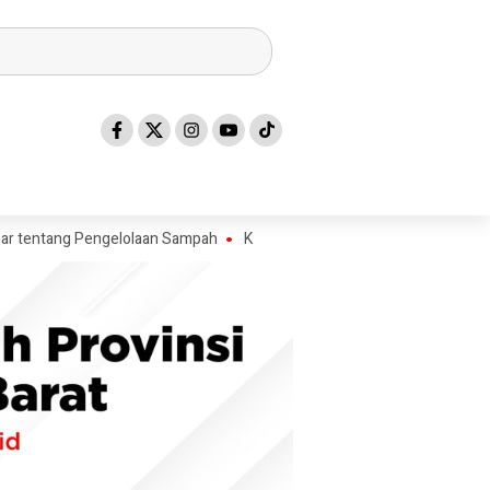
ang Pengelolaan Sampah
Kadis ESDM Bujaeramy : Pentingnya Persiapan