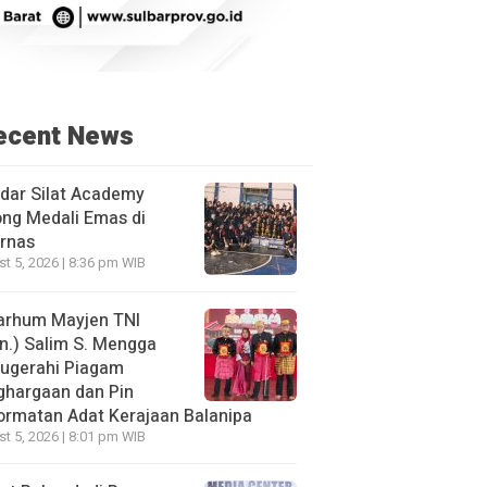
ecent News
dar Silat Academy
ng Medali Emas di
rnas
t 5, 2026 | 8:36 pm WIB
arhum Mayjen TNI
n.) Salim S. Mengga
nugerahi Piagam
ghargaan dan Pin
rmatan Adat Kerajaan Balanipa
t 5, 2026 | 8:01 pm WIB