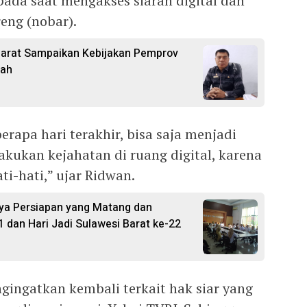
ada saat mengakses siaran digital dan
eng (nobar).
Barat Sampaikan Kebijakan Pemprov
pah
erapa hari terakhir, bisa saja menjadi
ukan kejahatan di ruang digital, karena
i-hati,” ujar Ridwan.
ya Persiapan yang Matang dan
1 dan Hari Jadi Sulawesi Barat ke-22
gingatkan kembali terkait hak siar yang