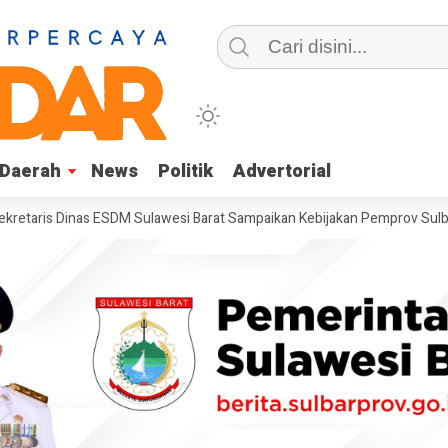
Daerah
Daerah
News
News
Politik
Politik
Advertorial
Advertorial
s Dinas ESDM Sulawesi Barat Sampaikan Kebijakan Pemprov Sulbar tent