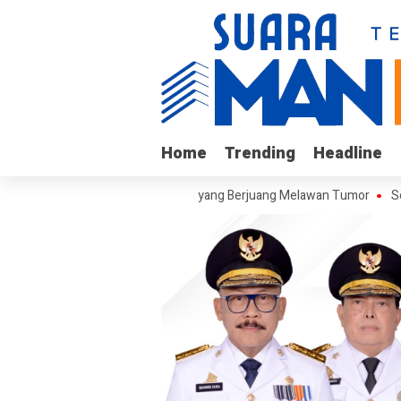
Home
Home
Trending
Trending
Headline
Headline
jungi Arif, Remaja Kalukku yang Berjuang Melawan Tumor
Sekretari