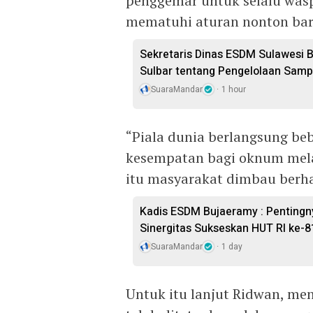
penggemar untuk selalu wasp
mematuhi aturan nonton bar
Sekretaris Dinas ESDM Sulawesi 
Sulbar tentang Pengelolaan Sam
SuaraMandar
1 hour
“Piala dunia berlangsung beb
kesempatan bagi oknum melak
itu masyarakat dimbau berhat
Kadis ESDM Bujaeramy : Pentingn
Sinergitas Sukseskan HUT RI ke-8
SuaraMandar
1 day
Untuk itu lanjut Ridwan, men