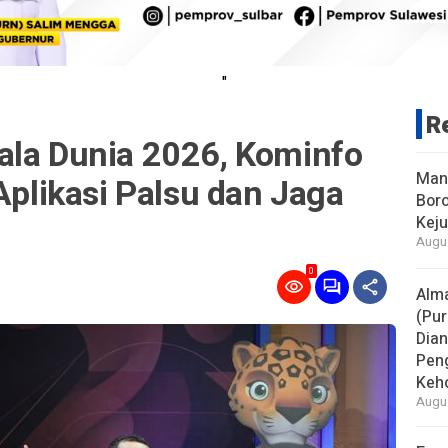
"
R
ala Dunia 2026, Kominfo
Man
 Aplikasi Palsu dan Jaga
Boro
Keju
Augus
0
Alm
(Pur
Dia
Pen
Keho
Augus