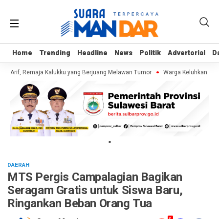
Home
Home
Trending
Trending
Headline
Headline
News
News
Politik
Politik
Advertorial
Advertorial
D
D
i Arif, Remaja Kalukku yang Berjuang Melawan Tumor
Warga Keluhkan Sampa
"
DAERAH
MTS Pergis Campalagian Bagikan
Seragam Gratis untuk Siswa Baru,
Ringankan Beban Orang Tua