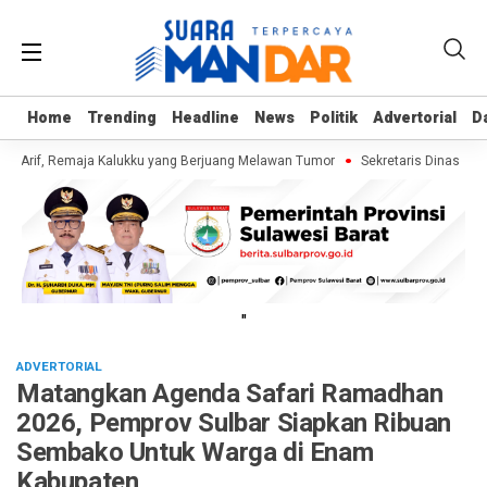
Home
Home
Trending
Trending
Headline
Headline
News
News
Politik
Politik
Advertorial
Advertorial
D
D
i Arif, Remaja Kalukku yang Berjuang Melawan Tumor
Sekretaris Dinas ESD
"
ADVERTORIAL
Matangkan Agenda Safari Ramadhan
2026, Pemprov Sulbar Siapkan Ribuan
Sembako Untuk Warga di Enam
Kabupaten