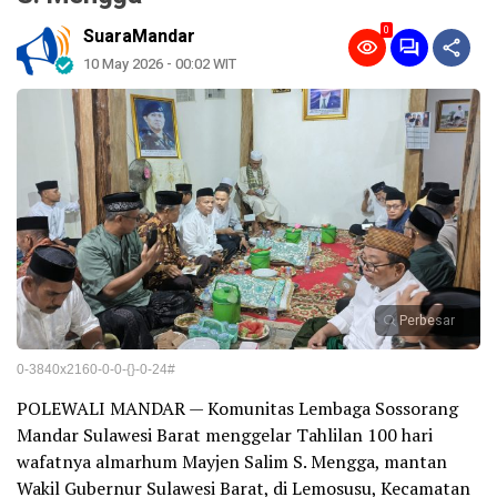
0
SuaraMandar
10 May 2026 - 00:02 WIT
Perbesar
0-3840x2160-0-0-{}-0-24#
POLEWALI MANDAR — Komunitas Lembaga Sossorang
Mandar Sulawesi Barat menggelar Tahlilan 100 hari
wafatnya almarhum Mayjen Salim S. Mengga, mantan
Wakil Gubernur Sulawesi Barat, di Lemosusu, Kecamatan