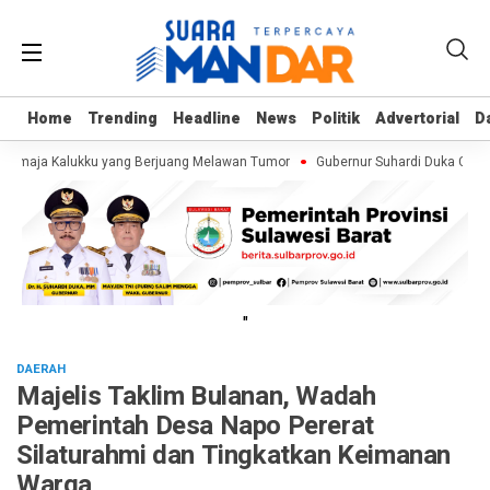
Home
Home
Trending
Trending
Headline
Headline
News
News
Politik
Politik
Advertorial
Advertorial
D
D
 Remaja Kalukku yang Berjuang Melawan Tumor
Gubernur Suhardi Duka Cek Pe
"
DAERAH
Majelis Taklim Bulanan, Wadah
Pemerintah Desa Napo Pererat
Silaturahmi dan Tingkatkan Keimanan
Warga