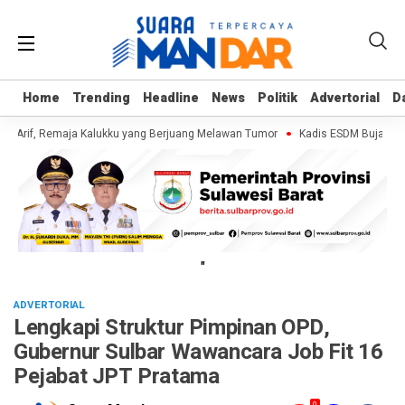
Home
Home
Trending
Trending
Headline
Headline
News
News
Politik
Politik
Advertorial
Advertorial
D
D
i Arif, Remaja Kalukku yang Berjuang Melawan Tumor
Kadis ESDM Bujaeramy :
"
ADVERTORIAL
Lengkapi Struktur Pimpinan OPD,
Gubernur Sulbar Wawancara Job Fit 16
Pejabat JPT Pratama