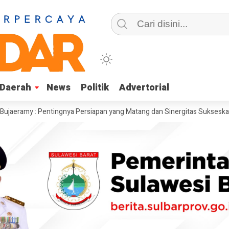
Daerah
Daerah
News
News
Politik
Politik
Advertorial
Advertorial
 : Pentingnya Persiapan yang Matang dan Sinergitas Sukseskan HUT RI k