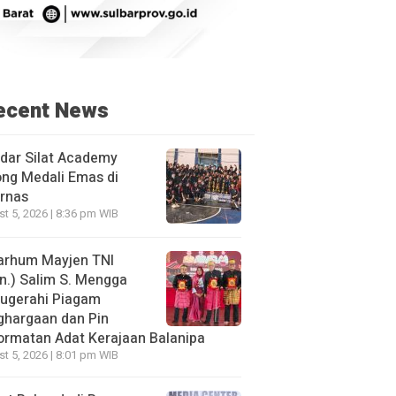
ecent News
dar Silat Academy
ng Medali Emas di
rnas
t 5, 2026 | 8:36 pm WIB
arhum Mayjen TNI
n.) Salim S. Mengga
nugerahi Piagam
ghargaan dan Pin
rmatan Adat Kerajaan Balanipa
t 5, 2026 | 8:01 pm WIB