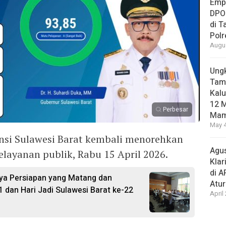
Empa
DPO
di 
Pol
Augus
Ungk
Tamb
Kalu
12 M
Perbesar
Mam
May 4
nsi Sulawesi Barat kembali menorehkan
Agus
pelayanan publik, Rabu 15 April 2026.
Klar
di 
ya Persiapan yang Matang dan
Atu
1 dan Hari Jadi Sulawesi Barat ke-22
April