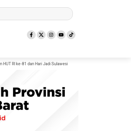
e-81 dan Hari Jadi Sulawesi Barat ke-22
Mandar Silat Academy Boron