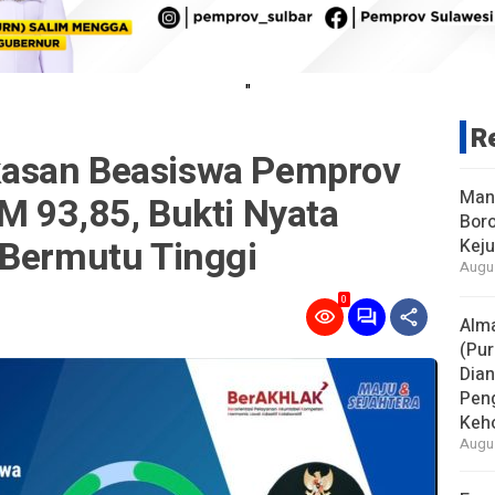
"
R
asan Beasiswa Pemprov
Man
M 93,85, Bukti Nyata
Boro
 Bermutu Tinggi
Keju
Augus
0
Alm
(Pur
Dia
Pen
Keho
Augus