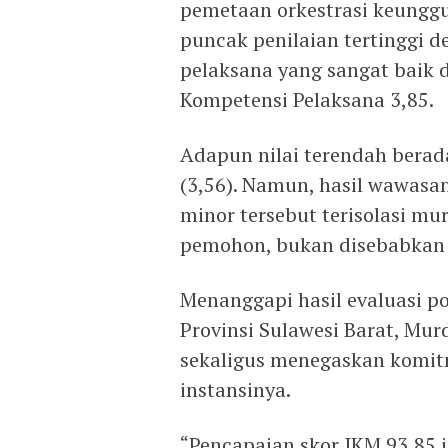
pemetaan orkestrasi keunggu
puncak penilaian tertinggi d
pelaksana yang sangat baik 
Kompetensi Pelaksana 3,85.
Adapun nilai terendah berad
(3,56). Namun, hasil wawas
minor tersebut terisolasi mu
pemohon, bukan disebabkan 
Menanggapi hasil evaluasi pos
Provinsi Sulawesi Barat, Mu
sekaligus menegaskan komit
instansinya.
“Pencapaian skor IKM 93,85 