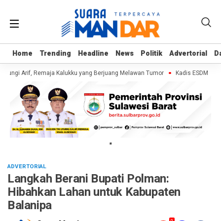
Home
Home
Trending
Trending
Headline
Headline
News
News
Politik
Politik
Advertorial
Advertorial
D
D
jungi Arif, Remaja Kalukku yang Berjuang Melawan Tumor
Kadis ESDM Bujaer
"
ADVERTORIAL
Langkah Berani Bupati Polman:
Hibahkan Lahan untuk Kabupaten
Balanipa