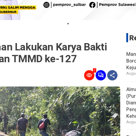
"
R
an Lakukan Karya Bakti
Man
aan TMMD ke-127
Boro
Keju
0
Augus
Alm
(Pur
Dia
Pen
Keho
Augus