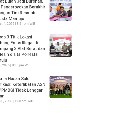
t Bulan Jadi Buronan,
 Pengeroyokan Berakhir
Tangan Tim Resmob
resta Mamuju
t 4, 2026 | 8:51 pm WIB
ap 3 Titik Lokasi
ang Emas Illegal di
mpang 3 Alat Berat dan
esin disita Polresta
uju
, 2026 | 8:35 pm WIB
nia Hasan Sulur
ifikasi: Keterlibatan ASN
APPMBGI Tidak Langgar
ran
 28, 2026 | 1:50 pm WIB