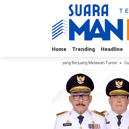
Home
Home
Trending
Trending
Headline
Headline
jungi Arif, Remaja Kalukku yang Berjuang Melawan Tumor
Gubernur S