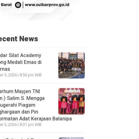
ecent News
dar Silat Academy
ng Medali Emas di
rnas
t 5, 2026 | 8:36 pm WIB
arhum Mayjen TNI
n.) Salim S. Mengga
nugerahi Piagam
ghargaan dan Pin
rmatan Adat Kerajaan Balanipa
t 5, 2026 | 8:01 pm WIB