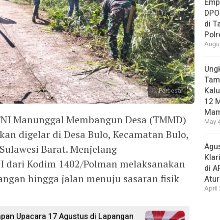
Empa
DPO
di 
Pol
Augus
Ungk
Tamb
Kalu
Perbesar
12 M
Mam
 TNI Manunggal Membangun Desa (TMMD)
May 4
an digelar di Desa Bulo, Kecamatan Bulo,
Agus
Sulawesi Barat. Menjelang
Klar
NI dari Kodim 1402/Polman melaksanakan
di 
angan hingga jalan menuju sasaran fisik
Atu
April
apan Upacara 17 Agustus di Lapangan