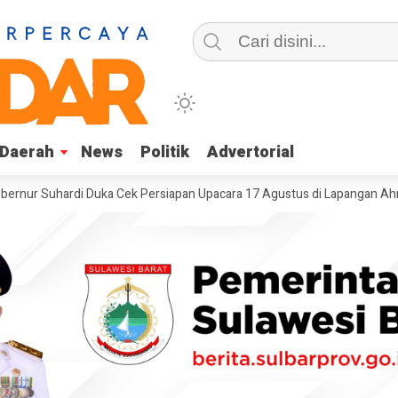
Daerah
Daerah
News
News
Politik
Politik
Advertorial
Advertorial
uhardi Duka Cek Persiapan Upacara 17 Agustus di Lapangan Ahmad Kira