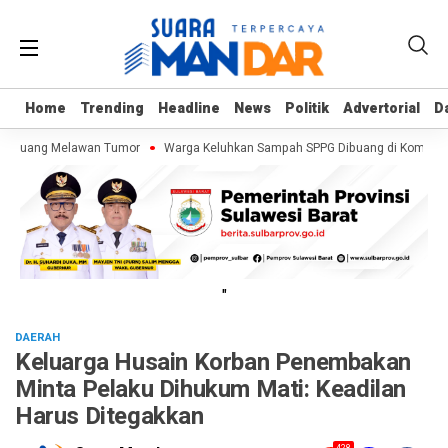
Home
Home
Trending
Trending
Headline
Headline
News
News
Politik
Politik
Advertorial
Advertorial
D
D
Berjuang Melawan Tumor
Warga Keluhkan Sampah SPPG Dibuang di Kompleks 
"
DAERAH
Keluarga Husain Korban Penembakan
Minta Pelaku Dihukum Mati: Keadilan
Harus Ditegakkan