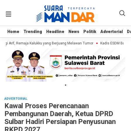
Home
Home
Trending
Trending
Headline
Headline
News
News
Politik
Politik
Advertorial
Advertorial
D
D
ngi Arif, Remaja Kalukku yang Berjuang Melawan Tumor
Kadis ESDM Bujaeram
"
ADVERTORIAL
Kawal Proses Perencanaan
Pembangunan Daerah, Ketua DPRD
Sulbar Hadiri Persiapan Penyusunan
RKPD 2027