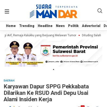
Home
Home
Trending
Trending
Headline
Headline
News
News
Politik
Politik
Advertorial
Advertorial
D
D
ngi Arif, Remaja Kalukku yang Berjuang Melawan Tumor
Dituding Salahguna
"
DAERAH
Karyawan Dapur SPPG Pekkabata
Dilarikan Ke RSUD Andi Depu Usai
Alami Insiden Kerja