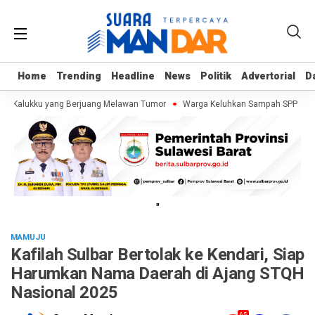
Home
Home
Trending
Trending
Headline
Headline
News
News
Politik
Politik
Advertorial
Advertorial
D
D
ja Kalukku yang Berjuang Melawan Tumor
Warga Keluhkan Sampah SPPG Dibua
"
MAMUJU
Kafilah Sulbar Bertolak ke Kendari, Siap
Harumkan Nama Daerah di Ajang STQH
Nasional 2025