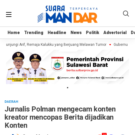
Home
Home
Trending
Trending
Headline
Headline
News
News
Politik
Politik
Advertorial
Advertorial
D
D
 Kunjungi Arif, Remaja Kalukku yang Berjuang Melawan Tumor
Gubernur Suha
"
DAERAH
Jurnalis Polman mengecam konten
kreator mencopas Berita dijadikan
Konten