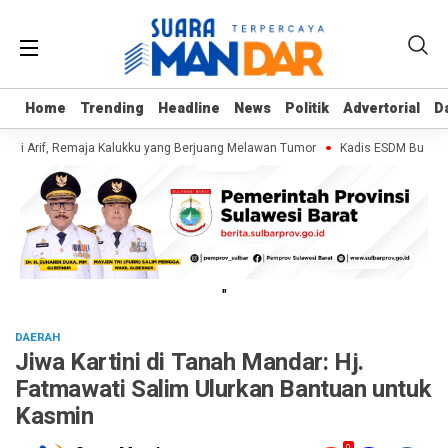
Home
Home
Trending
Trending
Headline
Headline
News
News
Politik
Politik
Advertorial
Advertorial
D
D
gi Arif, Remaja Kalukku yang Berjuang Melawan Tumor
Kadis ESDM Bujaeramy
"
DAERAH
Jiwa Kartini di Tanah Mandar: Hj.
Fatmawati Salim Ulurkan Bantuan untuk
Kasmin