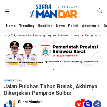
Home
Home
Trending
Trending
Headline
Headline
News
News
Politik
Politik
Advertorial
Advertorial
D
D
jungi Arif, Remaja Kalukku yang Berjuang Melawan Tumor
Pemprov Sulbar Ge
"
ADVERTORIAL
Jalan Puluhan Tahun Rusak, Akhirnya
Dikerjakan Pemprov Sulbar
25
SuaraMandar