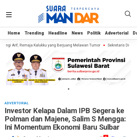
Home
Home
Trending
Trending
Headline
Headline
News
News
Politik
Politik
Advertorial
Advertorial
D
D
ungi Arif, Remaja Kalukku yang Berjuang Melawan Tumor
Sekretaris Dinas 
"
ADVERTORIAL
Investor Kelapa Dalam IPB Segera ke
Polman dan Majene, Salim S Mengga:
Ini Momentum Ekonomi Baru Sulbar