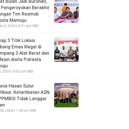
t Bulan Jadi Buronan,
 Pengeroyokan Berakhir
Tangan Tim Resmob
resta Mamuju
t 4, 2026 | 8:51 pm WIB
ap 3 Titik Lokasi
ang Emas Illegal di
mpang 3 Alat Berat dan
esin disita Polresta
uju
, 2026 | 8:35 pm WIB
nia Hasan Sulur
ifikasi: Keterlibatan ASN
APPMBGI Tidak Langgar
ran
 28, 2026 | 1:50 pm WIB