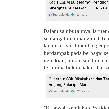
Kadis ESDM Bujaeramy : Pentingn
Sinergitas Sukseskan HUT RI ke-8
SuaraMandar
2 hours
Dalam sambutannya, ia mene
semangat membangun di teng
Menurutnya, dinamika geopo
berdampak pada berbagai sek
demikian, Indonesia dinilai
terutama bahan bakar dan k
Gubernur SDK Dikukuhkan dan Te
Arajang Balanipa Mandar
SuaraMandar
20 hours
“Di bawah kebijakan Preside