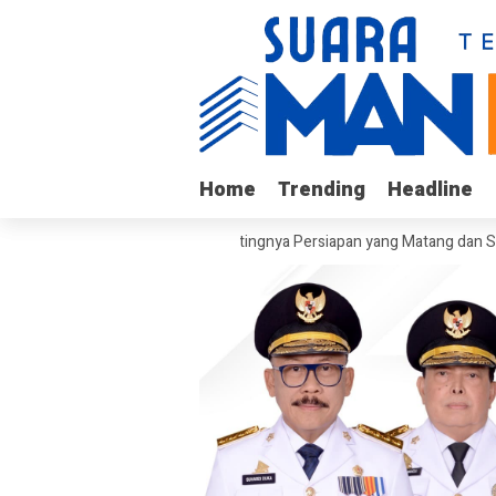
Home
Home
Trending
Trending
Headline
Headline
dis ESDM Bujaeramy : Pentingnya Persiapan yang Matang dan Sinergitas 