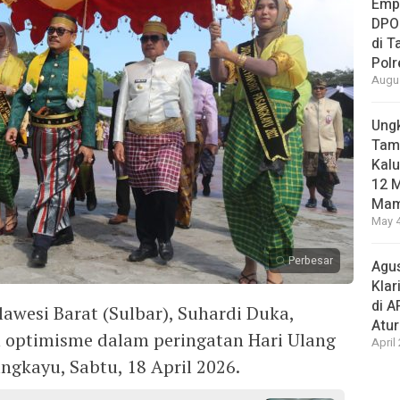
Empa
DPO
di 
Pol
Augus
Ungk
Tamb
Kalu
12 M
Mam
May 4
Perbesar
Agus
Klar
di 
wesi Barat (Sulbar), Suhardi Duka,
Atu
 optimisme dalam peringatan Hari Ulang
April
gkayu, Sabtu, 18 April 2026.