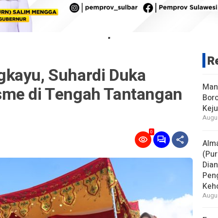
"
R
kayu, Suhardi Duka
Man
sme di Tengah Tantangan
Boro
Keju
Augus
0
Alm
(Pur
Dia
Pen
Keho
Augus