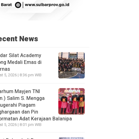
ecent News
dar Silat Academy
ng Medali Emas di
rnas
t 5, 2026 | 8:36 pm WIB
arhum Mayjen TNI
n.) Salim S. Mengga
nugerahi Piagam
ghargaan dan Pin
rmatan Adat Kerajaan Balanipa
t 5, 2026 | 8:01 pm WIB