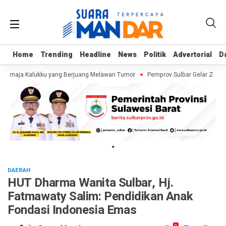
Home
Home
Trending
Trending
Headline
Headline
News
News
Politik
Politik
Advertorial
Advertorial
D
D
 Remaja Kalukku yang Berjuang Melawan Tumor
Pemprov Sulbar Gelar Zikir 
"
DAERAH
HUT Dharma Wanita Sulbar, Hj.
Fatmawaty Salim: Pendidikan Anak
Fondasi Indonesia Emas