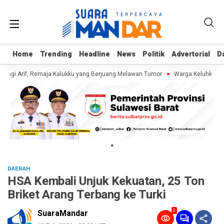
Home
Home
Trending
Trending
Headline
Headline
News
News
Politik
Politik
Advertorial
Advertorial
D
D
ungi Arif, Remaja Kalukku yang Berjuang Melawan Tumor
Warga Keluhkan Sa
"
DAERAH
HSA Kembali Unjuk Kekuatan, 25 Ton
Briket Arang Terbang ke Turki
0
SuaraMandar