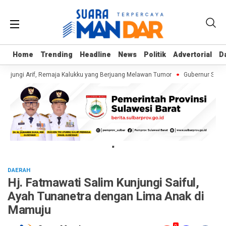
Home
Home
Trending
Trending
Headline
Headline
News
News
Politik
Politik
Advertorial
Advertorial
D
D
njungi Arif, Remaja Kalukku yang Berjuang Melawan Tumor
Gubernur Suhard
"
DAERAH
Hj. Fatmawati Salim Kunjungi Saiful,
Ayah Tunanetra dengan Lima Anak di
Mamuju