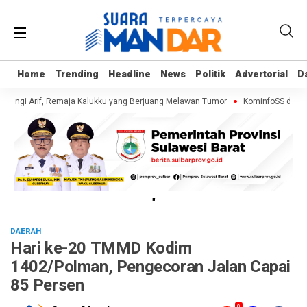
Home
Home
Trending
Trending
Headline
Headline
News
News
Politik
Politik
Advertorial
Advertorial
D
D
jungi Arif, Remaja Kalukku yang Berjuang Melawan Tumor
KominfoSS dan BPS
"
DAERAH
Hari ke-20 TMMD Kodim
1402/Polman, Pengecoran Jalan Capai
85 Persen