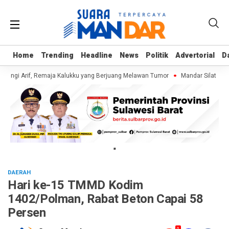
Home
Home
Trending
Trending
Headline
Headline
News
News
Politik
Politik
Advertorial
Advertorial
D
D
jungi Arif, Remaja Kalukku yang Berjuang Melawan Tumor
Mandar Silat Acad
"
DAERAH
Hari ke-15 TMMD Kodim
1402/Polman, Rabat Beton Capai 58
Persen