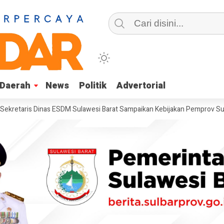
Daerah
Daerah
News
News
Politik
Politik
Advertorial
Advertorial
ris Dinas ESDM Sulawesi Barat Sampaikan Kebijakan Pemprov Sulbar te