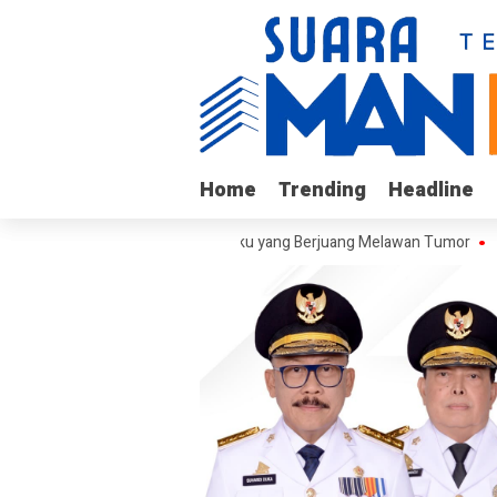
Home
Home
Trending
Trending
Headline
Headline
unjungi Arif, Remaja Kalukku yang Berjuang Melawan Tumor
Sekreta