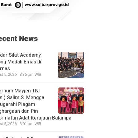
ecent News
dar Silat Academy
ng Medali Emas di
rnas
t 5, 2026 | 8:36 pm WIB
arhum Mayjen TNI
n.) Salim S. Mengga
nugerahi Piagam
ghargaan dan Pin
rmatan Adat Kerajaan Balanipa
t 5, 2026 | 8:01 pm WIB