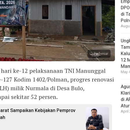
Empa
DPO
di 
Pol
Augus
Ungk
Tamb
Kalu
Perbesar
12 M
Mam
 hari ke-12 pelaksanaan TNI Manunggal
May 4
127 Kodim 1402/Polman, progres renovasi
Agus
H) milik Nurmala di Desa Bulo,
Klar
ai sekitar 52 persen.
di 
Atu
Barat Sampaikan Kebijakan Pemprov
April
pah