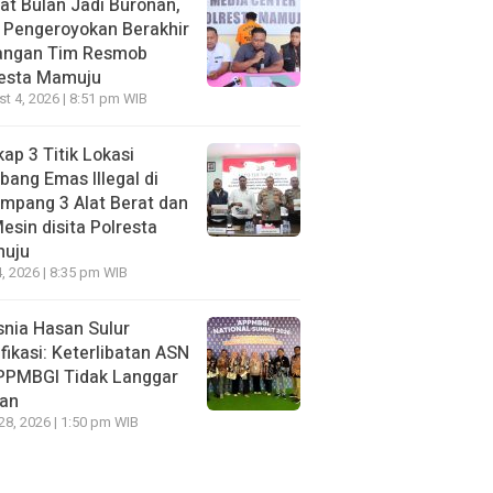
t Bulan Jadi Buronan,
 Pengeroyokan Berakhir
Tangan Tim Resmob
resta Mamuju
t 4, 2026 | 8:51 pm WIB
ap 3 Titik Lokasi
ang Emas Illegal di
mpang 3 Alat Berat dan
esin disita Polresta
uju
, 2026 | 8:35 pm WIB
nia Hasan Sulur
ifikasi: Keterlibatan ASN
APPMBGI Tidak Langgar
ran
 28, 2026 | 1:50 pm WIB