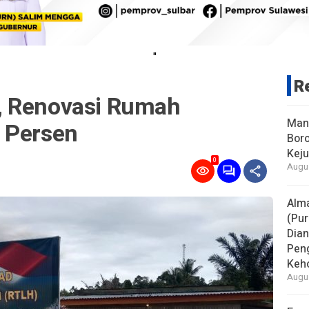
"
R
, Renovasi Rumah
Man
 Persen
Boro
Keju
0
Augus
Alm
(Pur
Dia
Pen
Keho
Augus