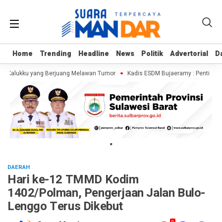
Home
Home
Trending
Trending
Headline
Headline
News
News
Politik
Politik
Advertorial
Advertorial
D
D
a Kalukku yang Berjuang Melawan Tumor
Kadis ESDM Bujaeramy : Pentingnya 
"
DAERAH
Hari ke-12 TMMD Kodim
1402/Polman, Pengerjaan Jalan Bulo-
Lenggo Terus Dikebut