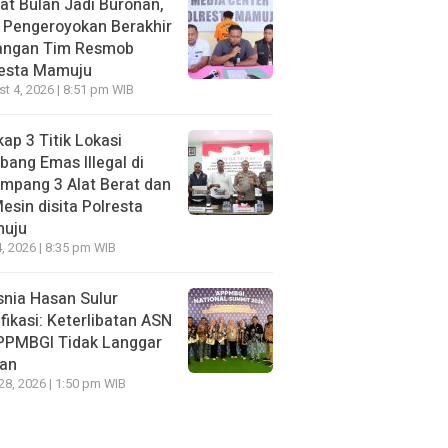
t Bulan Jadi Buronan,
 Pengeroyokan Berakhir
Tangan Tim Resmob
resta Mamuju
t 4, 2026 | 8:51 pm WIB
ap 3 Titik Lokasi
ang Emas Illegal di
mpang 3 Alat Berat dan
esin disita Polresta
uju
, 2026 | 8:35 pm WIB
nia Hasan Sulur
ifikasi: Keterlibatan ASN
APPMBGI Tidak Langgar
ran
 28, 2026 | 1:50 pm WIB