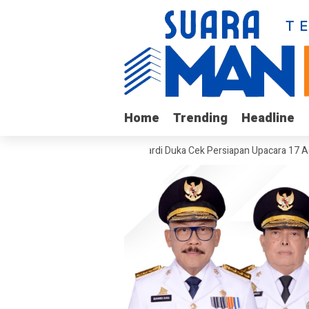
Home
Home
Trending
Trending
Headline
Headline
n Tumor
Gubernur Suhardi Duka Cek Persiapan Upacara 17 Agustus di