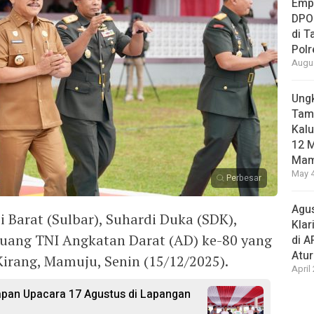
Empa
DPO
di 
Pol
Augus
Ungk
Tamb
Kalu
12 M
Mam
May 4
Perbesar
Agus
Barat (Sulbar), Suhardi Duka (SDK),
Klar
Juang TNI Angkatan Darat (AD) ke-80 yang
di 
Atu
irang, Mamuju, Senin (15/12/2025).
April
apan Upacara 17 Agustus di Lapangan