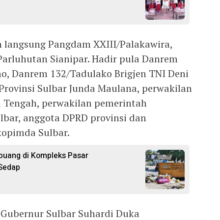
n langsung Pangdam XXIII/Palakawira,
Parluhutan Sianipar. Hadir pula Danrem
no, Danrem 132/Tadulako Brigjen TNI Deni
Provinsi Sulbar Junda Maulana, perwakilan
i Tengah, perwakilan pemerintah
lbar, anggota DPRD provinsi dan
kopimda Sulbar.
uang di Kompleks Pasar
 Sedap
 Gubernur Sulbar Suhardi Duka