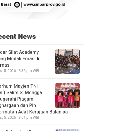
ecent News
dar Silat Academy
ng Medali Emas di
rnas
t 5, 2026 | 8:36 pm WIB
arhum Mayjen TNI
n.) Salim S. Mengga
nugerahi Piagam
ghargaan dan Pin
rmatan Adat Kerajaan Balanipa
t 5, 2026 | 8:01 pm WIB