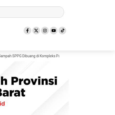
PG Dibuang di Kompleks Pasar Campalagian, Timbulkan Bau tak Sedap