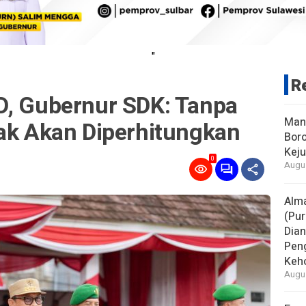
"
R
D, Gubernur SDK: Tanpa
Man
dak Akan Diperhitungkan
Boro
Keju
0
Augus
Alm
(Pur
Dia
Pen
Keho
Augus